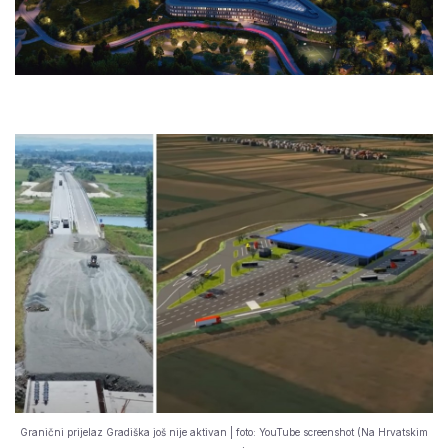
Granični prijelaz Gradiška još nije aktivan | foto: YouTube screenshot (Na Hrvatskim