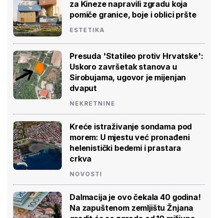
za Kineze napravili zgradu koja
pomiče granice, boje i oblici pršte
ESTETIKA
Presuda 'Statileo protiv Hrvatske':
Uskoro završetak stanova u
Sirobujama, ugovor je mijenjan
dvaput
NEKRETNINE
Kreće istraživanje sondama pod
morem: U mjestu već pronađeni
helenistički bedemi i prastara
crkva
NOVOSTI
Dalmacija je ovo čekala 40 godina!
Na zapuštenom zemljištu Žnjana