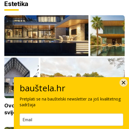
Estetika
bauštela.hr
Pretplati se na bauštelski newsletter za još kvalitetnog
sadržaja
Ovo su najbolje nove kuće i vile na sve 4 strane
svijeta: Bazeni, kaskade, zelenilo i top materijali