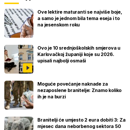
Ove lektire maturanti se najviše boje,
a samo je jednom bila tema eseja i to
na jesenskom roku
Ovo je 10 srednjoškolskih smjerova u
Karlovačkoj županiji koje su 2026.
upisali najbolji osmaši
Moguće povećanje naknade za
nezaposlene branitelje: Znamo koliko
ih je na burzi
Branitelji će umjesto 2 eura dobiti 3: Za
mjesec dana neborbenog sektora 50