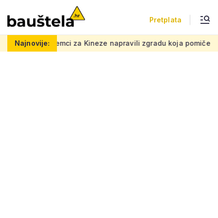
Pretplata
neze napravili zgradu koja pomiče granice, boje i oblici pršte
Najnovije: