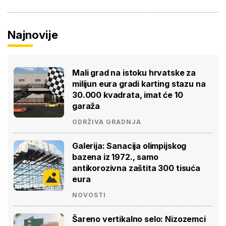
Najnovije
Mali grad na istoku hrvatske za
milijun eura gradi karting stazu na
30.000 kvadrata, imat će 10
garaža
ODRŽIVA GRADNJA
Galerija: Sanacija olimpijskog
bazena iz 1972., samo
antikorozivna zaštita 300 tisuća
eura
NOVOSTI
Šareno vertikalno selo: Nizozemci