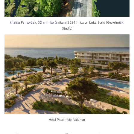
klizište Pantovčak, 3D snimka (svibanj 2024.) | izvor: Luka Sorić (Geotehnički
Studio)
Hotel Pical | foto: Valamar